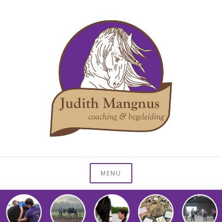
Ga
naar
de
inhoud
Coaching en hulp met begeleiding van paarden
Judith Mangnus
MENU